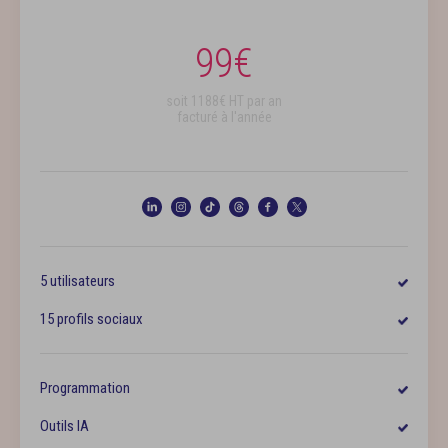
99
€
soit
1188
€ HT par an
facturé à l'année
5 utilisateurs
15 profils sociaux
Programmation
Outils IA