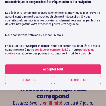
des statistiques et analyses liées à la fréquentation et à la navigation
.
efficacement nos réseaux sociaux.
Mon éq
Une équipe toujours présente et
passer
Le dépôt et la lecture des cookies fonctionnels et analytiques requiert votre
une plateforme qui évolue sans
accord, contrairement aux cookies strictement nécessaires. Si vous
cesse. »
souhaitez refuser l’accès à nos cookies strictement nécessaires par le biais
de votre navigateur, votre expérience pourra être dégradée.
Directeur d
Nous conservons votre choix pendant 6 mois.
Léa Bulteau
Community Manager BDO France
En cliquant sur "
Accepter et fermer
", vous consentez aux finalités ci-dessus
conformément à notre
politique de confidentialité
et notre
politique de
cookies
, via laquelle vous pouvez à tout moment modifier vos choix.
Accepter tout
Refuser tout
Personnaliser
Trouvez le plan qui vous
correspond
Essayez Swello
en illimité
pendant 7 jours,