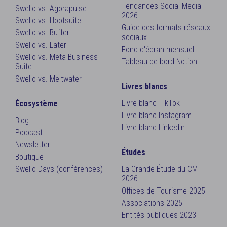
Tendances Social Media
Swello vs. Agorapulse
2026
Swello vs. Hootsuite
Guide des formats réseaux
Swello vs. Buffer
sociaux
Swello vs. Later
Fond d'écran mensuel
Swello vs. Meta Business
Tableau de bord Notion
Suite
Swello vs. Meltwater
Livres blancs
Livre blanc TikTok
Écosystème
Livre blanc Instagram
Blog
Livre blanc LinkedIn
Podcast
Newsletter
Études
Boutique
Swello Days (conférences)
La Grande Étude du CM
2026
Offices de Tourisme 2025
Associations 2025
Entités publiques 2023