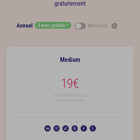
gratuitement
Annuel
Mensuel
2 mois gratuits !
i
Medium
19
€
soit
228
€ HT par an
facturé à l'année