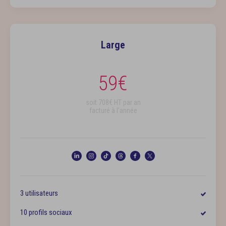
Large
59
€
soit
708
€ HT par an
facturé à l'année
3 utilisateurs
10 profils sociaux