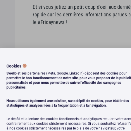
Et si vous jetiez un petit coup d’oeil aux derni
rapide sur les dernières informations parues a
le #Fridaynews !
Cookies
Swello
et ses partenaires (Meta, Google, LinkedIn) déposent des cookies pour
permettre le bon fonctionnement de notre site, pour vous proposer de la publici
personnalisée et pour nous permettre de suivre l’efficacité des campagnes
publicitaires.
[#Fridaynews 11] Le
Nous utilisons également une solution, sans dépôt de cookies, pour établir des
Social Media
statistiques et analyses liées à la fréquentation et à la navigation
.
Le dépôt et la lecture des cookies fonctionnels et analytiques requiert votre acc
contrairement aux cookies strictement nécessaires. Si vous souhaitez refuser l
2 février 2018
Gwendoline Piccoli
à nos cookies strictement nécessaires par le biais de votre navigateur, votre