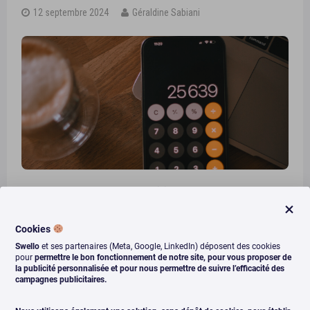
12 septembre 2024
Géraldine Sabiani
Vous souhaitez faire appel à un(e) community manager mais
vous n’avez aucune idée de ce que cela va vous coûter. Vous
avez vu passer toutes sortes de tarifs. Des tarifs à l’heure, à
Cookies
la journée, des packs mensuels… Et pour des prix allant
Swello
et ses partenaires (Meta, Google, LinkedIn) déposent des cookies
souvent du simple au triple. Alors comment choisir ? Devez-
pour
permettre le bon fonctionnement de notre site, pour vous proposer de
la publicité personnalisée et pour nous permettre de suivre l’efficacité des
vous forcément fuir les …
campagnes publicitaires.