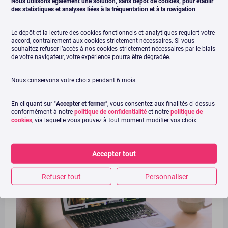
Nous utilisons également une solution, sans dépôt de cookies, pour établir
des statistiques et analyses liées à la fréquentation et à la navigation
.
Lire l'article →
Le dépôt et la lecture des cookies fonctionnels et analytiques requiert votre
accord, contrairement aux cookies strictement nécessaires. Si vous
souhaitez refuser l’accès à nos cookies strictement nécessaires par le biais
5 plateformes pour des
de votre navigateur, votre expérience pourra être dégradée.
missions freelance de
Nous conservons votre choix pendant 6 mois.
Community manager
En cliquant sur "
Accepter et fermer
", vous consentez aux finalités ci-dessus
conformément à notre
politique de confidentialité
et notre
politique de
cookies
, via laquelle vous pouvez à tout moment modifier vos choix.
28 mai 2024
Géraldine Sabiani
Accepter tout
Refuser tout
Personnaliser