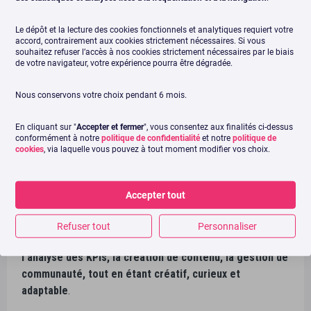
Le dépôt et la lecture des cookies fonctionnels et analytiques requiert votre
accord, contrairement aux cookies strictement nécessaires. Si vous
souhaitez refuser l’accès à nos cookies strictement nécessaires par le biais
de votre navigateur, votre expérience pourra être dégradée.
Nous conservons votre choix pendant 6 mois.
FAQ – Compétences pour le métier de
En cliquant sur "
Accepter et fermer
", vous consentez aux finalités ci-dessus
conformément à notre
politique de confidentialité
et notre
politique de
Community Manager : ce que vous
cookies
, via laquelle vous pouvez à tout moment modifier vos choix.
devez savoir
Accepter tout
Quelles sont les compétences requises pour
devenir Community Manager ?
Refuser tout
Personnaliser
Un CM doit maîtriser
la gestion des réseaux sociaux,
l’analyse des KPIs, la création de contenu, la gestion de
communauté, tout en étant créatif, curieux et
adaptable
.