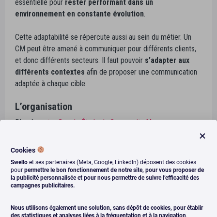
essentielle pour
rester performant dans un
environnement en constante évolution
.
Cette adaptabilité se répercute aussi au sein du métier. Un
CM peut être amené à communiquer pour différents clients,
et donc différents secteurs. Il faut pouvoir
s’adapter aux
différents contextes
afin de proposer une communication
adaptée à chaque cible.
L’organisation
D’après
notre Grande Étude du Community Manager
,
un
Community Manager freelance gère en moyenne 8
profils sociaux en même temps
. Comment vous dire
Cookies
qu’une bonne organisation est donc in-disp-en-sable.
Swello
et ses partenaires (Meta, Google, LinkedIn) déposent des cookies
pour
permettre le bon fonctionnement de notre site, pour vous proposer de
la publicité personnalisée et pour nous permettre de suivre l’efficacité des
Vous allez devoir gérer plusieurs comptes, coordonner des
campagnes publicitaires.
calendriers éditoriaux, animer les différentes communautés…
Une bonne organisation sera un allié puissant pour tout
Nous utilisons également une solution, sans dépôt de cookies, pour établir
communicant
.
des statistiques et analyses liées à la fréquentation et à la navigation
.