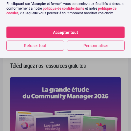
Recevez chaque mois nos meilleurs articles ! En bonus, nous
En cliquant sur "
Accepter et fermer
", vous consentez aux finalités ci-dessus
vous offrons notre livre blanc TikTok !
conformément à notre
politique de confidentialité
et notre
politique de
cookies
, via laquelle vous pouvez à tout moment modifier vos choix.
Accepter tout
Refuser tout
Personnaliser
Téléchargez nos ressources gratuites