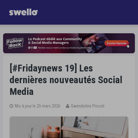
Gagnez
une heure par jour dans la gestion de vos Réseaux Sociaux
Je découvre Swello
[#Fridaynews 19] Les
dernières nouveautés Social
Media
Mis à jour le 25 mars 2026
Gwendoline Piccoli