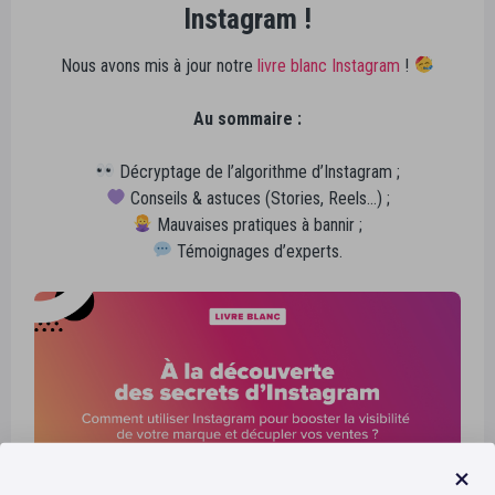
Instagram !
Nous avons mis à jour notre
livre blanc Instagram
!
Au sommaire :
Décryptage de l’algorithme d’Instagram ;
Conseils & astuces (Stories, Reels…) ;
Mauvaises pratiques à bannir ;
Témoignages d’experts.