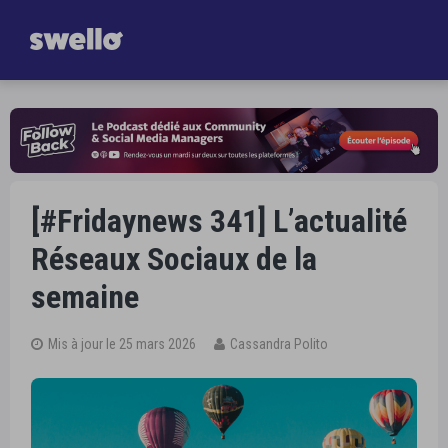
Gagnez
une heure par jour dans la gestion de vos Réseaux Sociaux
Je découvre Swello
[#Fridaynews 341] L’actualité
Réseaux Sociaux de la
semaine
Mis à jour le 25 mars 2026
Cassandra Polito