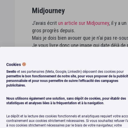
Midjourney
J’avais écrit
un article sur Midjourney
, il y a 
gros progrès depuis.
Mais je dois bien avouer que je n’ai pas re-s
Je vous livre donc une image qui date déjà de 
n’était, à cette époque, pas très au point.
Cookies
Swello
et ses partenaires (Meta, Google, LinkedIn) déposent des cookies pour
permettre le bon fonctionnement de notre site, pour vous proposer de la publici
personnalisée et pour nous permettre de suivre l’efficacité des campagnes
publicitaires.
Nous utilisons également une solution, sans dépôt de cookies, pour établir des
statistiques et analyses liées à la fréquentation et à la navigation
.
Le dépôt et la lecture des cookies fonctionnels et analytiques requiert votre acc
contrairement aux cookies strictement nécessaires. Si vous souhaitez refuser l
à nos cookies strictement nécessaires par le biais de votre navigateur, votre