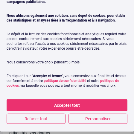
campagnes publicitaires.
8. Ambition digitale : le podcast qui vous
booste
Nous utilisons également une solution, sans dépôt de cookies, pour établir
des statistiques et analyses liées à la fréquentation et à la navigation
.
Même si Audrey s’adresse surtout aux femmes
entrepreneuses, je suis sûre que vous serez les bienvenus
Le dépôt et la lecture des cookies fonctionnels et analytiques requiert votre
messieurs également. Car ce serait dommage de manquer
accord, contrairement aux cookies strictement nécessaires. Si vous
souhaitez refuser l’accès à nos cookies strictement nécessaires par le biais
cette énergie. Audrey vous donne la pêche dans
Ambition
de votre navigateur, votre expérience pourra être dégradée.
digitale
. Elle parle
bien-être, prise de conscience
… Elle
reçoit des invités
pour que vous preniez votre business à
Nous conservons votre choix pendant 6 mois.
bras-le-corps
(normal pour une ancienne kiné
).
C’est ma jolie découverte podcast du moment !
En cliquant sur "
Accepter et fermer
", vous consentez aux finalités ci-dessus
conformément à notre
politique de confidentialité
et notre
politique de
cookies
, via laquelle vous pouvez à tout moment modifier vos choix.
9. J’peux Pas J’ai Business par TheBBoost
Accepter tout
Là aussi, le ton est dynamique. Dans
J’peux Pas J’ai Business
,
ça parle
mindset, freelancing
… Aline aborde les sujets de
Refuser tout
Personnaliser
votre quotidien en tant qu’entrepreneur(se)
, vos
difficultés, vos doutes…