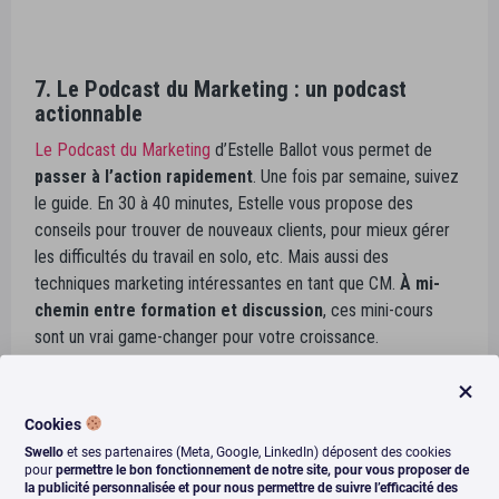
7. Le Podcast du Marketing : un podcast
actionnable
Le Podcast du Marketing
d’Estelle Ballot vous permet de
passer à l’action rapidement
. Une fois par semaine, suivez
le guide. En 30 à 40 minutes, Estelle vous propose des
conseils pour trouver de nouveaux clients, pour mieux gérer
les difficultés du travail en solo, etc. Mais aussi des
techniques marketing intéressantes en tant que CM.
À mi-
chemin entre formation et discussion
, ces mini-cours
sont un vrai game-changer pour votre croissance.
Chez Swello, nous adorons le podcast d’Estelle avec qui nous
travaillons depuis de nombreux mois !
Cookies
Swello
et ses partenaires (Meta, Google, LinkedIn) déposent des cookies
pour
permettre le bon fonctionnement de notre site, pour vous proposer de
la publicité personnalisée et pour nous permettre de suivre l’efficacité des