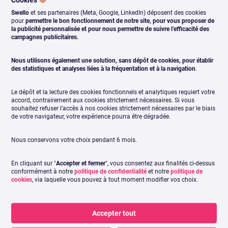
Swello
et ses partenaires (Meta, Google, LinkedIn) déposent des cookies
C’est l’occasion parfaite pour tester de nouveaux formats et
pour
permettre le bon fonctionnement de notre site, pour vous proposer de
toucher une communauté engagée, sans bouleverser votre
la publicité personnalisée et pour nous permettre de suivre l’efficacité des
campagnes publicitaires.
organisation.
Nous utilisons également une solution, sans dépôt de cookies, pour établir
des statistiques et analyses liées à la fréquentation et à la navigation
.
Variez les formats
Le dépôt et la lecture des cookies fonctionnels et analytiques requiert votre
accord, contrairement aux cookies strictement nécessaires. Si vous
souhaitez refuser l’accès à nos cookies strictement nécessaires par le biais
Des threads, des messages de quelques caractères, des
de votre navigateur, votre expérience pourra être dégradée.
mèmes, des gif… tout est bon. Et pour le moment, rien ne
semble meilleur que le reste. Le visuel n’est pas
Nous conservons votre choix pendant 6 mois.
spécialement mis en valeur par rapport au 100 % texte.
En cliquant sur "
Accepter et fermer
", vous consentez aux finalités ci-dessus
conformément à notre
politique de confidentialité
et notre
politique de
Donc variez les formats en attendant que les choses se
cookies
, via laquelle vous pouvez à tout moment modifier vos choix.
précisent.
Analysez
Accepter tout