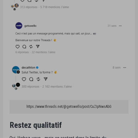
https://www.threads.net/@getswello/post/CuZIpNwsAbG
Restez qualitatif