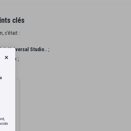
nts clés
, c’était :
ini, Universal Studio
… ;
sociaux ;
té
ord,
’accès