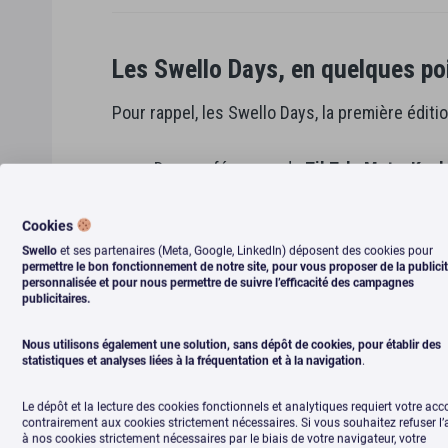
Les Swello Days, en quelques poi
Pour rappel, les Swello Days, la première édition
Des conférences de
TikTok, Meta, Konb
500+ Posts et mentions
sur les réseaux 
Cookies
Et plus de
340 participants
! (vous
?)
Swello
et ses partenaires (Meta, Google, LinkedIn) déposent des cookies pour
permettre le bon fonctionnement de notre site, pour vous proposer de la publici
personnalisée et pour nous permettre de suivre l’efficacité des campagnes
publicitaires.
Nous utilisons également une solution, sans dépôt de cookies, pour établir des
statistiques et analyses liées à la fréquentation et à la navigation
.
Le dépôt et la lecture des cookies fonctionnels et analytiques requiert votre acc
contrairement aux cookies strictement nécessaires. Si vous souhaitez refuser l
à nos cookies strictement nécessaires par le biais de votre navigateur, votre