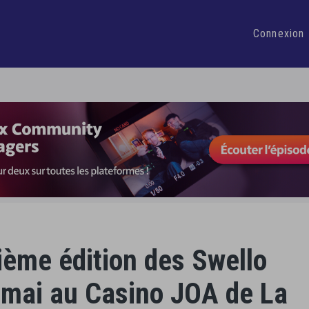
 heure par jour dans la gestion de vos Réseaux Sociaux
Je d
Connexion
xième édition des Swello
 mai au Casino JOA de La