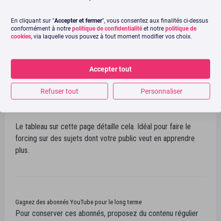
comme le nombre d’avis pour un produit sur Amazon.
En cliquant sur "
Accepter et fermer
", vous consentez aux finalités ci-dessus
conformément à notre
politique de confidentialité
et notre
politique de
Et puis, il est utile de toujours chercher à avoir plus
cookies
, via laquelle vous pouvez à tout moment modifier vos choix.
d’abonnés, car ils sont notifiés de chaque nouvelle vidéo, et
vont plus souvent regarder vos vidéos.
Accepter tout
Pour mieux comprendre les motivations pour s’abonner, il est
judicieux de savoir quels sujets de contenu provoquent le clic
Refuser tout
Personnaliser
sur « s’abonner »… on provoquent l’effet contraire !
Le tableau sur cette page détaille cela. Idéal pour faire le
forcing sur des sujets dont votre public veut en apprendre
plus.
Gagnez des abonnés YouTube pour le long terme
Pour conserver ces abonnés, proposez du contenu régulier