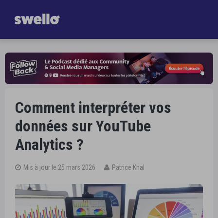
Gagnez
une heure par jour dans la gestion de vos Réseaux Sociaux
Je découvre Swello
Comment interpréter vos
données sur YouTube
Analytics ?
Mis à jour le 25 mars 2026
Patrice Khal