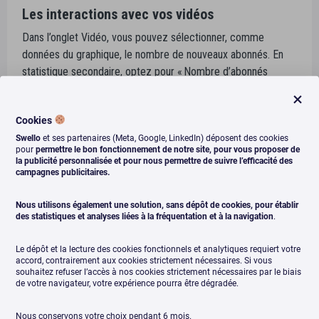
Les interactions avec vos vidéos
Dans l’onglet Vidéo, vous pouvez sélectionner, comme
données du graphique, le nombre de nouveaux abonnés. En
statistique secondaire, optez pour « Nombre d’abonnés
perdus ».
Cookies
Swello
et ses partenaires (Meta, Google, LinkedIn) déposent des cookies
pour
permettre le bon fonctionnement de notre site, pour vous proposer de
la publicité personnalisée et pour nous permettre de suivre l’efficacité des
campagnes publicitaires.
Nous utilisons également une solution, sans dépôt de cookies, pour établir
La courbe vous indique alors ces informations. C’est une
des statistiques et analyses liées à la fréquentation et à la navigation
.
donnée superficielle
dans nombre de cas, certes.
Le dépôt et la lecture des cookies fonctionnels et analytiques requiert votre
accord, contrairement aux cookies strictement nécessaires. Si vous
Mais ne nous leurrons pas, ce n’est pas juste une question de
souhaitez refuser l’accès à nos cookies strictement nécessaires par le biais
prétention. D’abord, il y a la preuve sociale. Pour le nouveau
de votre navigateur, votre expérience pourra être dégradée.
visiteur, s’il y a beaucoup d’abonnés, c’est que beaucoup de
personnes apprécient ce que l’on présente. C’est un peu
Nous conservons votre choix pendant 6 mois.