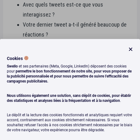
Avec quels tweets est-ce que vous
interagissez ?
Votre dernier tweet a-t-il généré beaucoup de
réactions ?
Où êtes-vous géolocalisé ? (L’algorithme
privilégie les abonnés du pays où vous vous
Cookies
trouvez.)
Swello
et ses partenaires (Meta, Google, LinkedIn) déposent des cookies
pour
permettre le bon fonctionnement de notre site, pour vous proposer de
la publicité personnalisée et pour nous permettre de suivre l’efficacité des
campagnes publicitaires.
Nous utilisons également une solution, sans dépôt de cookies, pour établir
Comment est organisé votre fil
des statistiques et analyses liées à la fréquentation et à la navigation
.
d’actualité ?
Le dépôt et la lecture des cookies fonctionnels et analytiques requiert votre
accord, contrairement aux cookies strictement nécessaires. Si vous
Une fois tous ces aspects entrés dans sa moulinette,
souhaitez refuser l’accès à nos cookies strictement nécessaires par le biais
de votre navigateur, votre expérience pourra être dégradée.
l’algorithme classe vos tweets en
3 catégories
: