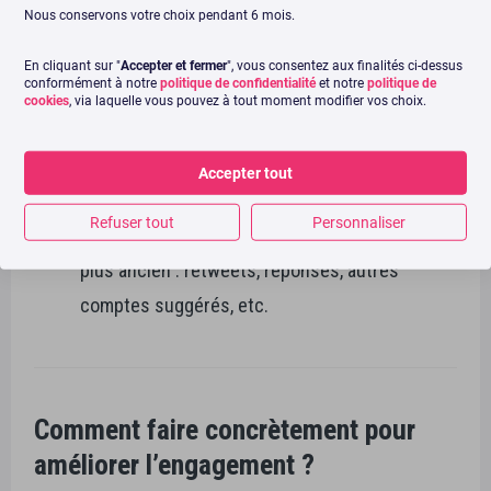
Nous conservons votre choix pendant 6 mois.
Tweets les plus pertinents : classés selon vos
interactions. C’est donc un classement
En cliquant sur "
Accepter et fermer
", vous consentez aux finalités ci-dessus
conformément à notre
politique de confidentialité
et notre
politique de
personnalisé.
cookies
, via laquelle vous pouvez à tout moment modifier vos choix.
Section « pendant votre absence » : affichage
des tweets postés depuis votre dernière
Accepter tout
connexion.
Refuser tout
Personnaliser
Les autres tweets classés du plus récent au
plus ancien : retweets, réponses, autres
comptes suggérés, etc.
Comment faire concrètement pour
améliorer l’engagement ?