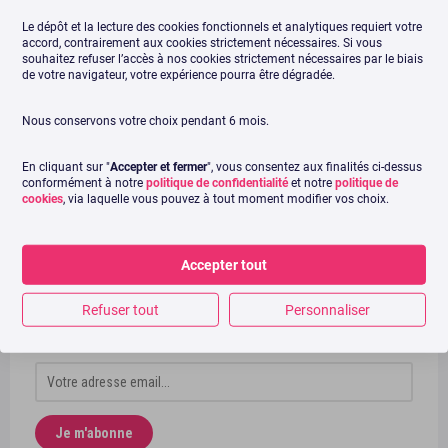
Le dépôt et la lecture des cookies fonctionnels et analytiques requiert votre
accord, contrairement aux cookies strictement nécessaires. Si vous
Fonctionnalités Swello
Réseaux sociaux
souhaitez refuser l’accès à nos cookies strictement nécessaires par le biais
de votre navigateur, votre expérience pourra être dégradée.
Nous conservons votre choix pendant 6 mois.
ARTICLE DE
Cécilia Remark
En cliquant sur "
Accepter et fermer
", vous consentez aux finalités ci-dessus
conformément à notre
politique de confidentialité
et notre
politique de
cookies
, via laquelle vous pouvez à tout moment modifier vos choix.
Newsletter
Accepter tout
Refuser tout
Personnaliser
Recevez chaque mois nos meilleurs articles ! En bonus, nous
vous offrons notre livre blanc TikTok !