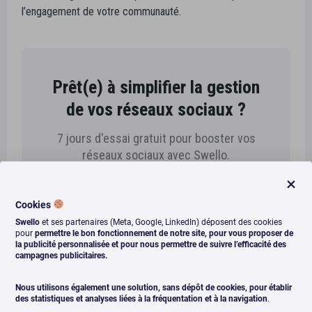
l’engagement de votre communauté.
Prêt(e) à simplifier la gestion
de vos réseaux sociaux ?
7 jours d'essai gratuit pour booster vos
réseaux sociaux avec Swello.
Sans engagement et sans aucune carte
bancaire requise !
Cookies
Swello
et ses partenaires (Meta, Google, LinkedIn) déposent des cookies
pour
permettre le bon fonctionnement de notre site, pour vous proposer de
Je crée mon compte gratuit !
la publicité personnalisée et pour nous permettre de suivre l’efficacité des
campagnes publicitaires.
Réserver une démo
Nous utilisons également une solution, sans dépôt de cookies, pour établir
des statistiques et analyses liées à la fréquentation et à la navigation
.