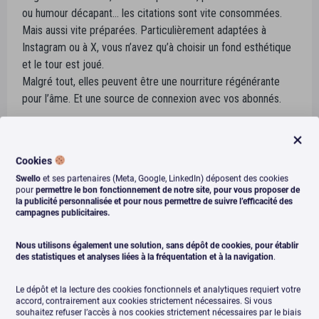
ou humour décapant… les citations sont vite consommées.
Mais aussi vite préparées. Particulièrement adaptées à
Instagram ou à X, vous n’avez qu’à choisir un fond esthétique
et le tour est joué.
Malgré tout, elles peuvent être une nourriture régénérante
pour l’âme. Et une source de connexion avec vos abonnés.
Les avis clients : la preuve sociale en
action
Cookies
En e-commerce, les avis clients et les témoignages sont
Swello
et ses partenaires (Meta, Google, LinkedIn) déposent des cookies
parfois la petite goutte d’eau qui finit de convaincre. Ils
pour
permettre le bon fonctionnement de notre site, pour vous proposer de
la publicité personnalisée et pour nous permettre de suivre l’efficacité des
peuvent être très influents dans la décision d’achat. Mais
campagnes publicitaires.
attention de ne pas trop en abuser.
Nous utilisons également une solution, sans dépôt de cookies, pour établir
Et si vous ne vendez rien, vous pouvez aussi partager des
des statistiques et analyses liées à la fréquentation et à la navigation
.
DM sympas que vous avez reçus. Ils encouragent vos
abonnés à interagir avec vous.
Le dépôt et la lecture des cookies fonctionnels et analytiques requiert votre
accord, contrairement aux cookies strictement nécessaires. Si vous
souhaitez refuser l’accès à nos cookies strictement nécessaires par le biais