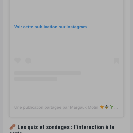
Voir cette publication sur Instagram
Une publication partagée par Margaux Motin
(@marg
Les quiz et sondages : l’interaction à la