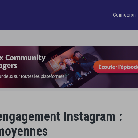
 heure par jour dans la gestion de vos Réseaux Sociaux
Je d
Connexion
’engagement Instagram :
 moyennes