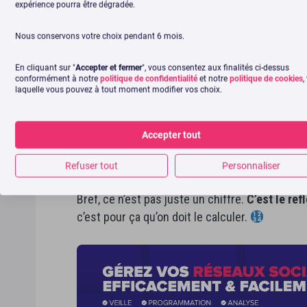
expérience pourra être dégradée.
Pourquoi ? Parce que l’
algorithme d’Instagram 
sociaux d’ailleurs !
Nous conservons votre choix pendant 6 mois.
En cliquant sur "
Accepter et fermer
", vous consentez aux finalités ci-dessus
Un Post qui génère des commentaires et des pa
conformément à notre
politique de confidentialité
et notre
politique de cookies
,
d’actualité ou en suggestion.
laquelle vous pouvez à tout moment modifier vos choix.
Au-delà de la visibilité, l’engagement est aussi
Accepter tout
publications, réagit à vos stories ou enregist
est à deux doigts de cliquer sur votre site, s’
Refuser tout
Personnaliser
Bref, ce n’est pas juste un chiffre.
C’est le re
c’est pour ça qu’on doit le calculer.