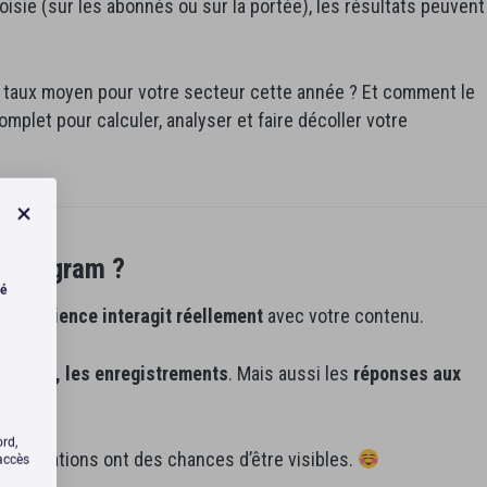
oisie (sur les abonnés ou sur la portée), les résultats peuvent
le taux moyen pour votre secteur cette année ? Et comment le
omplet pour calculer, analyser et faire décoller votre
Instagram ?
té
tre audience interagit réellement
avec votre contenu.
artages, les enregistrements
. Mais aussi les
réponses aux
ord,
 publications ont des chances d’être visibles.
’accès