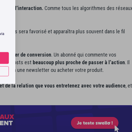
adore l’interaction.
Comme tous les algorithmes des réseau
rtages sera favorisé et apparaîtra plus souvent dans le fil
 via
un levier de conversion
. Un abonné qui commente vos
re vos Posts est
beaucoup plus proche de passer à l’action
. Il
inscrire à une newsletter ou acheter votre produit.
flet de la relation que vous entretenez avec votre audience
, et