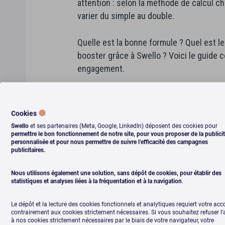
attention : selon la méthode de calcul ch
varier du simple au double.
Quelle est la bonne formule ? Quel est 
booster grâce à Swello ? Voici le guide c
engagement.
Cookies
Qu’est-ce que l’engagement sur 
Swello
et ses partenaires (Meta, Google, LinkedIn) déposent des cookies pour
permettre le bon fonctionnement de notre site, pour vous proposer de la publici
personnalisée et pour nous permettre de suivre l’efficacité des campagnes
L’engagement, c’est
tout ce qui prouve que vo
publicitaires.
Cela inclut les
likes, les commentaires, les p
Nous utilisons également une solution, sans dépôt de cookies, pour établir des
statistiques et analyses liées à la fréquentation et à la navigation
.
stories
et les
clics sur votre lien en bio
.
Le dépôt et la lecture des cookies fonctionnels et analytiques requiert votre acc
Et plus votre communauté est active, plus vos
contrairement aux cookies strictement nécessaires. Si vous souhaitez refuser l
à nos cookies strictement nécessaires par le biais de votre navigateur, votre