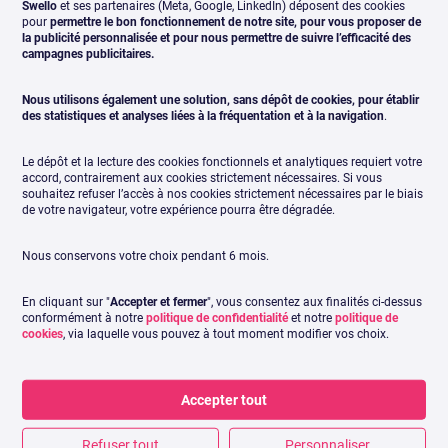
Swello
et ses partenaires (Meta, Google, LinkedIn) déposent des cookies
d’autres canaux plus stables. Pourtant, malgré les
pour
permettre le bon fonctionnement de notre site, pour vous proposer de
incertitudes, de nombreux créateurs et entreprises publient
la publicité personnalisée et pour nous permettre de suivre l’efficacité des
campagnes publicitaires.
du contenu régulièrement, cherchant à tirer parti de
l’algorithme et de l’engagement encore présent. Reste à
Nous utilisons également une solution, sans dépôt de cookies, pour établir
savoir si X parviendra à conserver son statut de réseau
des statistiques et analyses liées à la fréquentation et à la navigation
.
influent ou s’il s’effacera progressivement au profit de
nouvelles alternatives.
Le dépôt et la lecture des cookies fonctionnels et analytiques requiert votre
accord, contrairement aux cookies strictement nécessaires. Si vous
souhaitez refuser l’accès à nos cookies strictement nécessaires par le biais
de votre navigateur, votre expérience pourra être dégradée.
Nous conservons votre choix pendant 6 mois.
En cliquant sur "
Accepter et fermer
", vous consentez aux finalités ci-dessus
conformément à notre
politique de confidentialité
et notre
politique de
cookies
, via laquelle vous pouvez à tout moment modifier vos choix.
7. Les micro-communautés envahissent les
Accepter tout
médias sociaux
Refuser tout
Personnaliser