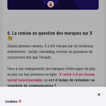
6. La remise en question des marques sur X
Depuis plusieurs années, X a été marqué par de nombreux
événements : rachat, rebranding, montée en puissance de
concurrents tels que Threads …
Face à ces changements, les marques s’interrogent de plus
en plus sur leur présence en ligne :
X reste-t-il un réseau
social incontournable
, ou
est-il temp
s de réévaluer sa
stratégie de communication ?
Certaines marques revoient leur stratégie digitale, hésitant
Cookies
entre maintenir leur présence sur la plateforme ou privilégier