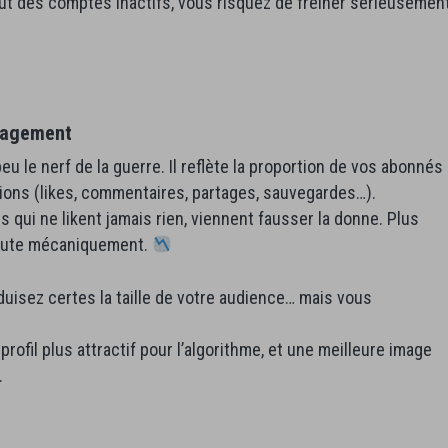
out des comptes inactifs, vous risquez de freiner sérieusemen
ngagement
peu le nerf de la guerre. Il reflète la proportion de vos abonnés
tions (likes, commentaires, partages, sauvegardes…).
 qui ne likent jamais rien, viennent fausser la donne. Plus
chute mécaniquement.
uisez certes la taille de votre audience… mais vous
rofil plus attractif pour l’algorithme, et une meilleure image
.