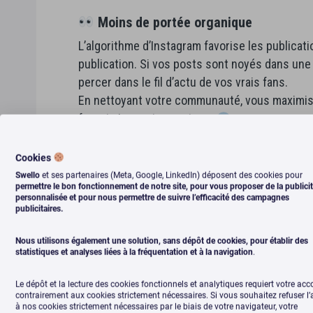
Moins de portée organique
L’algorithme d’Instagram favorise les publicat
publication. Si vos posts sont noyés dans une 
percer dans le fil d’actu de vos vrais fans.
En nettoyant votre communauté, vous maximise
feront vivre votre contenu.
Cookies
Swello
et ses partenaires (Meta, Google, LinkedIn) déposent des cookies pour
permettre le bon fonctionnement de notre site, pour vous proposer de la publici
Une fausse image de popularité
personnalisée et pour nous permettre de suivre l’efficacité des campagnes
publicitaires.
Un compte à 10 000 abonnés, c’est impressionna
la supercherie est vite démasquée…
Nous utilisons également une solution, sans dépôt de cookies, pour établir des
Les
vanity metrics
(ces chiffres flatteurs mais 
statistiques et analyses liées à la fréquentation et à la navigation
.
ce qui compte vraiment, ce n’est pas combien de
Le dépôt et la lecture des cookies fonctionnels et analytiques requiert votre acc
contrairement aux cookies strictement nécessaires. Si vous souhaitez refuser l
En clair : mieux vaut une petite communau
à nos cookies strictement nécessaires par le biais de votre navigateur, votre