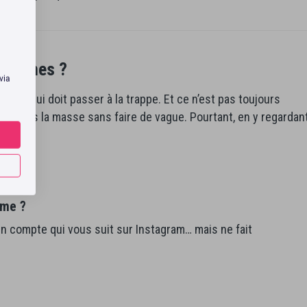
fantômes ?
 via
avoir qui doit passer à la trappe. Et ce n’est pas toujours
t dans la masse sans faire de vague. Pourtant, en y regardan
.
ôme ?
un compte qui vous suit sur Instagram… mais ne fait