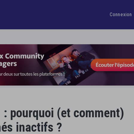
 heure par jour dans la gestion de vos Réseaux Sociaux
Je d
Connexion
 : pourquoi (et comment)
és inactifs ?