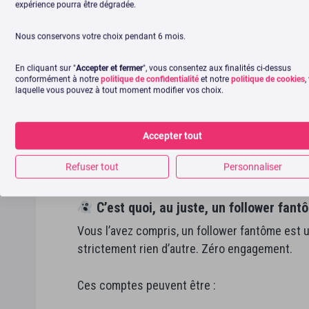
expérience pourra être dégradée.
Nous conservons votre choix pendant 6 mois.
Comment repérer les followers 
En cliquant sur "
Accepter et fermer
", vous consentez aux finalités ci-dessus
conformément à notre
politique de confidentialité
et notre
politique de cookies
,
laquelle vous pouvez à tout moment modifier vos choix.
Avant de faire le grand ménage, encore faut-il s
évident… Certains comptes fantômes se fonden
de plus près, certains signes ne trompent pas
Accepter tout
Refuser tout
Personnaliser
C’est quoi, au juste, un follower fant
Vous l’avez compris, un follower fantôme est 
strictement rien d’autre. Zéro engagement.
Ces comptes peuvent être :