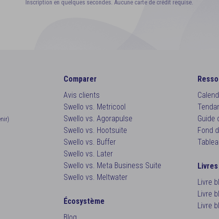
Inscription en quelques secondes. Aucune carte de crédit requise.
Comparer
Resso
Avis clients
Calend
Swello vs. Metricool
Tendan
Swello vs. Agorapulse
Guide 
enir)
Swello vs. Hootsuite
Fond d
Swello vs. Buffer
Tablea
Swello vs. Later
Swello vs. Meta Business Suite
Livres
Swello vs. Meltwater
Livre 
Livre 
Écosystème
Livre 
Blog