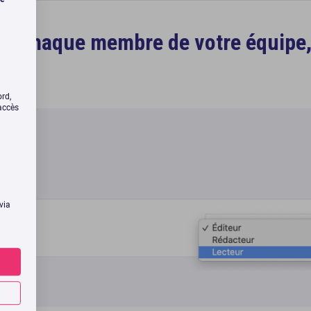
e de chaque membre de votre équipe
ord,
’accès
 via