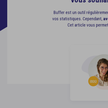
Quality 
Boîte de réception
Mentions
Meilleure
Gérez l’ensemble de vos commentaires
Buffer est un outil régulièrem
vos statistiques. Cependant,
av
Cet article vous permet