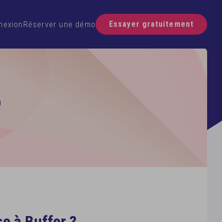
Essayer gratuitement
nexion
Réserver une démo
r
se à Buffer ?