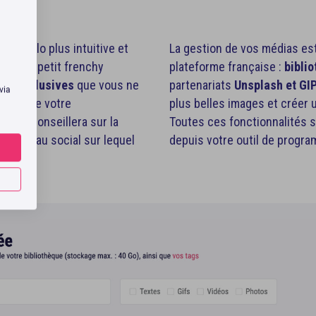
🎁
e Swello plus intuitive et
La gestion de vos médias est
ais, le petit frenchy
plateforme française :
bibli
tés exclusives
que vous ne
partenariats
Unsplash et GI
 via
u long de votre
plus belles images et créer 
h
vous conseillera sur la
Toutes ces fonctionnalités 
du réseau social sur lequel
depuis votre outil de progra