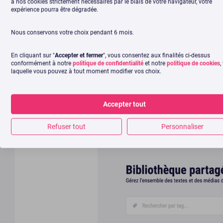
à nos cookies strictement nécessaires par le biais de votre navigateur, votre
exclusives 
expérience pourra être dégradée.
Nous conservons votre choix pendant 6 mois.
Outre l’ergonomie de la plateform
intégralement disponible en franç
En cliquant sur "
Accepter et fermer
", vous consentez aux finalités ci-dessus
dispose en plus de
fonctionnali
conformément à notre
politique de confidentialité
et notre
politique de cookies
,
laquelle vous pouvez à tout moment modifier vos choix.
trouverez pas sur Buffer. Tout a
programmation, le
Quality Coac
rédaction à adopter en fonction 
Accepter tout
vous programmez.
Refuser tout
Personnaliser