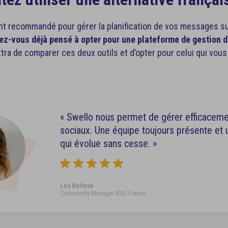
Coach
 & auto-complétion
s heures de publication
ent recommandé pour gérer la planification de vos messages su
ez-vous déjà pensé à opter pour une plateforme de gestion 
tra de comparer ces deux outils et d’opter pour celui qui vou
« Swello nous permet de gérer efficacem
sociaux. Une équipe toujours présente et
qui évolue sans cesse. »
Léa Bulteau
Community Manager BDO France