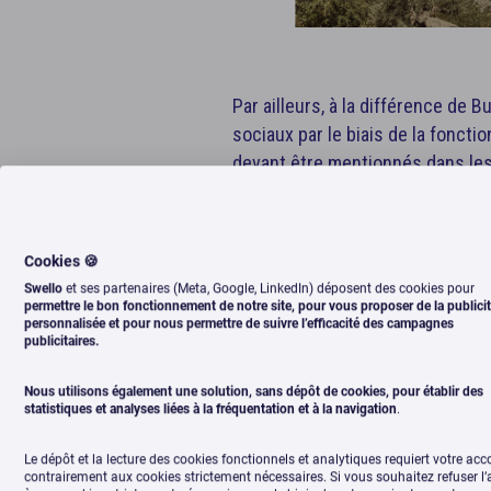
Par ailleurs, à la différence de 
sociaux par le biais de la fonctio
devant être mentionnés dans les 
plateforme Swello vous permet d
audiences en un clic
Cookies 🍪
Swello
et ses partenaires (Meta, Google, LinkedIn) déposent des cookies pour
permettre le bon fonctionnement de notre site, pour vous proposer de la publici
personnalisée et pour nous permettre de suivre l’efficacité des campagnes
publicitaires.
Nous utilisons également une solution, sans dépôt de cookies, pour établir des
statistiques et analyses liées à la fréquentation et à la navigation
.
Programmez 
Le dépôt et la lecture des cookies fonctionnels et analytiques requiert votre acc
contrairement aux cookies strictement nécessaires. Si vous souhaitez refuser l