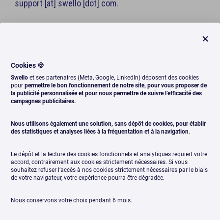
support [at] swello [dot] com.
2. Réseaux sociaux
Le Site utilise les plug-in des réseaux sociaux
Cookies 🍪
suivants :
Swello
et ses partenaires (Meta, Google, LinkedIn) déposent des cookies
pour
permettre le bon fonctionnement de notre site, pour vous proposer de
la publicité personnalisée et pour nous permettre de suivre l’efficacité des
Facebook®, Instagram® & Threads®, exploités
campagnes publicitaires.
par la société Meta Platforms, Inc., dont le siège
social est sis 1601 Willow Road Menlo Park, CA
Nous utilisons également une solution, sans dépôt de cookies, pour établir
des statistiques et analyses liées à la fréquentation et à la navigation
.
94025 États-Unis ;
X®, exploité par la société X Corp., dont le siège
Le dépôt et la lecture des cookies fonctionnels et analytiques requiert votre
social est sis 865 FM 1209, Bâtiment 2, Bastrop,
accord, contrairement aux cookies strictement nécessaires. Si vous
souhaitez refuser l’accès à nos cookies strictement nécessaires par le biais
TX 78602, États-Unis ;
de votre navigateur, votre expérience pourra être dégradée.
Linkedin®, exploité par la société Microsoft
Inc., dont le siège social est sis 1000 W. Maude
Nous conservons votre choix pendant 6 mois.
Avenue Sunnyvale, CA 94085 États-Unis ;