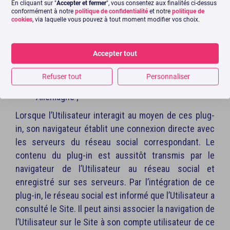
TikTok®, exploité par la société ByteDance,
En cliquant sur "
Accepter et fermer
", vous consentez aux finalités ci-dessus
conformément à notre
politique de confidentialité
et notre
politique de
dont le siège social est sis Zhongkun Plaza, 6
cookies
, via laquelle vous pouvez à tout moment modifier vos choix.
Haidian Street Haidian District, Pékin (Beijing)
100080 Chine ;
Accepter tout
Soundcloud®, exploité par la société
Soundcloud Limited, dont le siège social est sis
Refuser tout
Personnaliser
Rheinsberger Str. 76/77, 10115 Berlin,
Allemagne ;
Lorsque l’Utilisateur interagit au moyen de ces plug-
in, son navigateur établit une connexion directe avec
les serveurs du réseau social correspondant. Le
contenu du plug-in est aussitôt transmis par le
navigateur de l’Utilisateur au réseau social et
enregistré sur ses serveurs. Par l’intégration de ce
plug-in, le réseau social est informé que l’Utilisateur a
consulté le Site. Il peut ainsi associer la navigation de
l’Utilisateur sur le Site à son compte utilisateur de ce