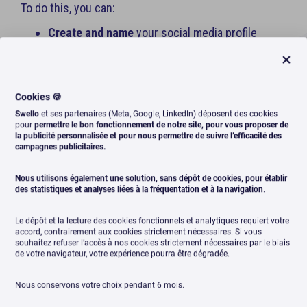
To do this, you can:
Create and name
your social media profile
groups ;
Organize your social media profiles
as you
want (by brand, by customer, by social media...);
Cookies 🍪
Search a social media profile
from the left
Swello
et ses partenaires (Meta, Google, LinkedIn) déposent des cookies
column of your Dashboard
pour
permettre le bon fonctionnement de notre site, pour vous proposer de
la publicité personnalisée et pour nous permettre de suivre l’efficacité des
campagnes publicitaires.
Nous utilisons également une solution, sans dépôt de cookies, pour établir
des statistiques et analyses liées à la fréquentation et à la navigation
.
Try Swello
Le dépôt et la lecture des cookies fonctionnels et analytiques requiert votre
Registration in seconds. No credit card required.
accord, contrairement aux cookies strictement nécessaires. Si vous
souhaitez refuser l’accès à nos cookies strictement nécessaires par le biais
de votre navigateur, votre expérience pourra être dégradée.
Nous conservons votre choix pendant 6 mois.
Products