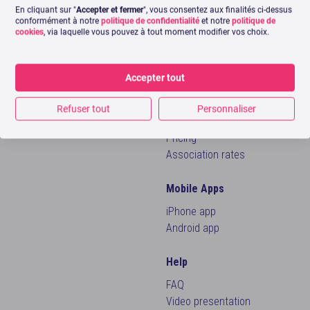
Monitoring Dashboard
En cliquant sur "
Accepter et fermer
", vous consentez aux finalités ci-dessus
conformément à notre
politique de confidentialité
et notre
politique de
Company
Scheduling
cookies
, via laquelle vous pouvez à tout moment modifier vos choix.
Team
Inbox
(soon)
Press
Analysis
GDPR and Security
Swello Pixel
Accepter tout
Affiliation and sponsorship
Discover all our features
Refuser tout
Personnaliser
Anglais
Pricing
Français
Association rates
Mobile Apps
iPhone app
Android app
Help
FAQ
Video presentation